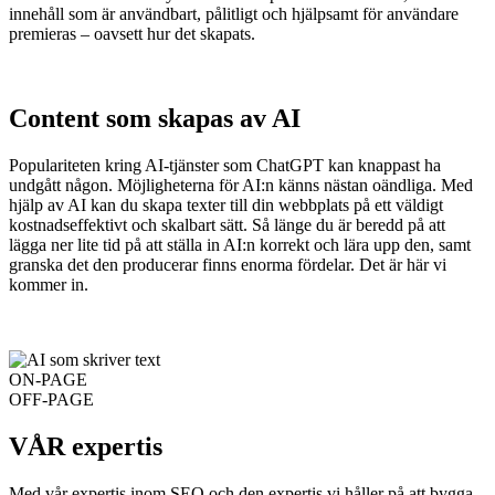
innehåll som är användbart, pålitligt och hjälpsamt för användare
premieras – oavsett hur det skapats.
Content som skapas av AI
Populariteten kring AI-tjänster som ChatGPT kan knappast ha
undgått någon. Möjligheterna för AI:n känns nästan oändliga. Med
hjälp av AI kan du skapa texter till din webbplats på ett väldigt
kostnadseffektivt och skalbart sätt. Så länge du är beredd på att
lägga ner lite tid på att ställa in AI:n korrekt och lära upp den, samt
granska det den producerar finns enorma fördelar. Det är här vi
kommer in.
ON-PAGE
OFF-PAGE
VÅR expertis
Med vår expertis inom SEO och den expertis vi håller på att bygga