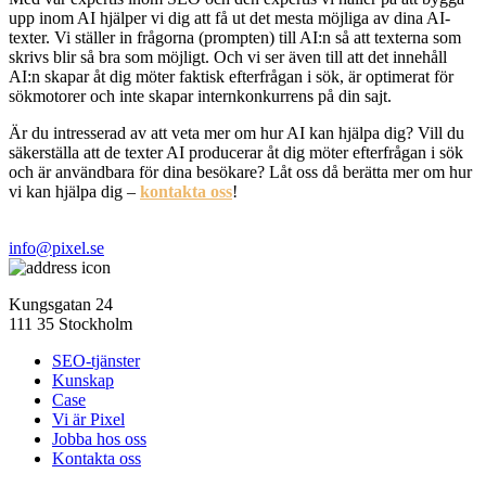
upp inom AI hjälper vi dig att få ut det mesta möjliga av dina AI-
texter. Vi ställer in frågorna (prompten) till AI:n så att texterna som
skrivs blir så bra som möjligt. Och vi ser även till att det innehåll
AI:n skapar åt dig möter faktisk efterfrågan i sök, är optimerat för
sökmotorer och inte skapar internkonkurrens på din sajt.
Är du intresserad av att veta mer om hur AI kan hjälpa dig? Vill du
säkerställa att de texter AI producerar åt dig möter efterfrågan i sök
och är användbara för dina besökare? Låt oss då berätta mer om hur
vi kan hjälpa dig –
kontakta oss
!
info@pixel.se
Kungsgatan 24
111 35 Stockholm
SEO-tjänster
Kunskap
Case
Vi är Pixel
Jobba hos oss
Kontakta oss