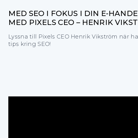
MED SEO I FOKUS I DIN E-HAND
MED PIXELS CEO – HENRIK VIK
Lyssna till Pixels CEO Henrik Vikström när h
tips kring SEO!