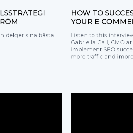
ELSSTRATEGI
HOW TO SUCCES
STRÖM
YOUR E-COMMER
an delger sina bästa
Listen to this interv
Gabriella Gall, CMO at
implement SEO succes
more traffic and impr