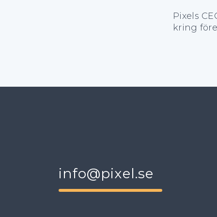
Pixels CE
kring för
info@pixel.se