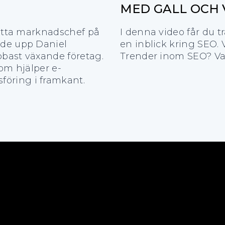
MED GALL OCH
detta marknadschef på
I denna video får du t
ade upp Daniel
en inblick kring SEO.
bbast växande företag.
Trender inom SEO? Vad
som hjälper e-
öring i framkant.