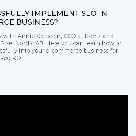
SFULLY IMPLEMENT SEO IN
CE BUSINESS?
iew with Annie Karlsson, CCO at Bemz and
 Pixel Nordic AB. Here you can learn how to
sfully into your e-commerce business for
oved ROI.