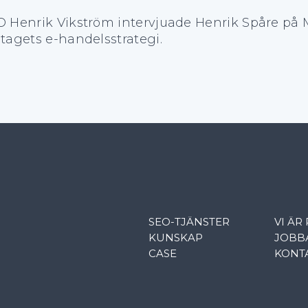
O Henrik Vikström intervjuade Henrik Spåre på
etagets e-handelsstrategi.
SEO-TJÄNSTER
VI ÄR 
KUNSKAP
JOBB
CASE
KONT