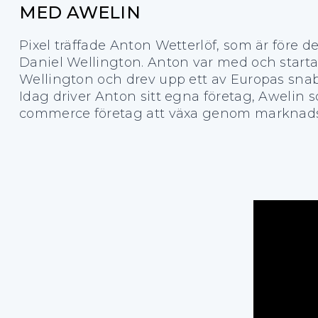
MED AWELIN
Pixel träffade Anton Wetterlöf, som är före 
Daniel Wellington. Anton var med och start
Wellington och drev upp ett av Europas sna
Idag driver Anton sitt egna företag, Awelin 
commerce företag att växa genom marknadsf